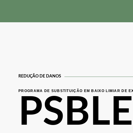
Skip
Skip
links
to
primary
navigation
Skip
to
content
REDUÇÃO DE DANOS
PROGRAMA DE SUBSTITUIÇÃO EM BAIXO LIMIAR DE E
PSBLE