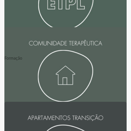
ETPL
Formação
CT