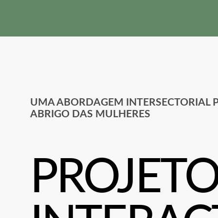
Skip
Skip
links
to
primary
navigation
Skip
to
content
UMA ABORDAGEM INTERSECTORIAL P
ABRIGO DAS MULHERES
PROJET